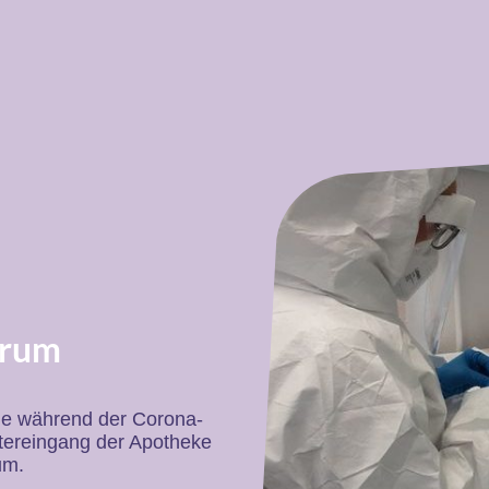
trum
ge während der Corona-
tereingang der Apotheke
um.